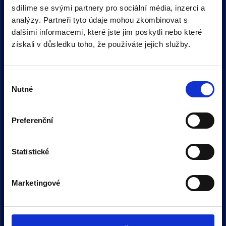
sdílíme se svými partnery pro sociální média, inzerci a
analýzy. Partneři tyto údaje mohou zkombinovat s
dalšími informacemi, které jste jim poskytli nebo které
získali v důsledku toho, že používáte jejich služby.
Šetříme čas cestujících, životní
prostředí i vaše rozpočty. Poptávkovou
Výběr
dopravu ve vaší obci připravíme na klíč.
Nutné
souhlasu
Product
Preferenční
Aplikace pro cestující
Aplikace pro řidiče
Statistické
Dispatch Dashboard
Marketingové
Citya Allocator Engine
Společnost Citya