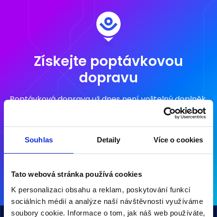
Získejte poptávkovou
dopravu
Poptávková doprava už dnes není volitelný doplněk,
ale povinná výbava jakékoli efektivní dopravní
koncepce.
Souhlas
Detaily
Více o cookies
Připravíme vám ji na klíč.
Kontaktujte nás
Tato webová stránka používá cookies
K personalizaci obsahu a reklam, poskytování funkcí
sociálních médií a analýze naší návštěvnosti využíváme
soubory cookie. Informace o tom, jak náš web používáte,