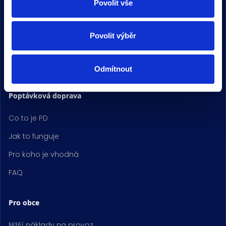
Povolit vše
Náš příběh
Novinky
Povolit výběr
Kariéra
Kontakt
Odmítnout
Poptávková doprava
Co to je PD
Jak to funguje
Pro koho je vhodná
FAQ
Pro obce
Nižší náklady na provoz